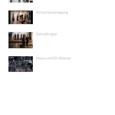
Konzertankündigung
Zehnjähriges!
Neues und CD-Release
VIVALDI IN THE HAUS