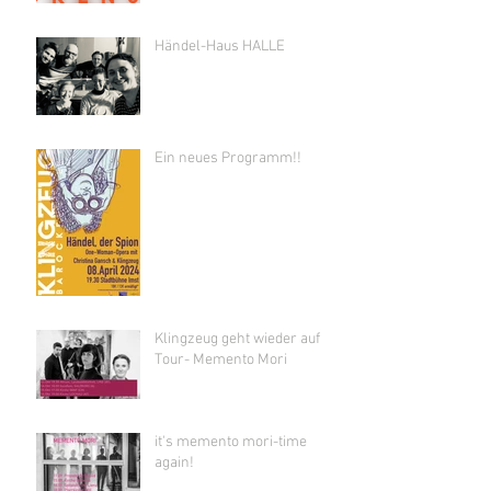
Händel-Haus HALLE
Ein neues Programm!!
Klingzeug geht wieder auf
Tour- Memento Mori
it's memento mori-time
again!