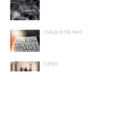
VIVALDI IN THE HAUS
CURIOS
Archiv
März 2026
(1)
1 Beitrag
Oktober 2024
(1)
1 Beitrag
Februar 2024
(1)
1 Beitrag
September 2023
(1)
1 Beitrag