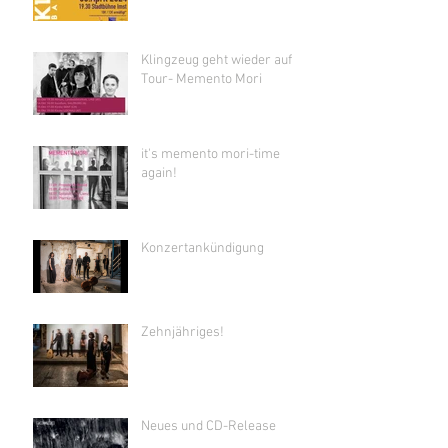
Klingzeug geht wieder auf
Tour- Memento Mori
it's memento mori-time
again!
Konzertankündigung
Zehnjähriges!
Neues und CD-Release