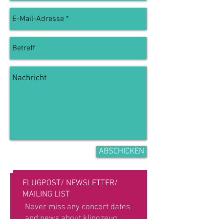
ABSCHICKEN
FLUGPOST/ NEWSLETTER/
MAILING LIST
Never miss any concert dates
and news about klingzeug