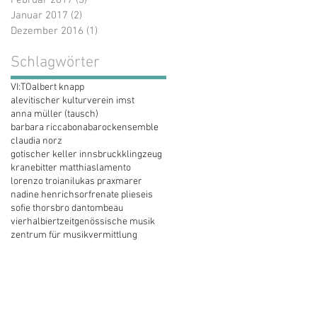
Januar 2017
(2)
2 Beiträge
Dezember 2016
(1)
1 Beitrag
Schlagwörter
VI:TO
albert knapp
alevitischer kulturverein imst
anna müller (tausch)
barbara riccabona
barockensemble
claudia norz
gotischer keller innsbruck
klingzeug
kranebitter matthias
lamento
lorenzo troiani
lukas praxmarer
nadine henrichs
orf
renate plieseis
sofie thorsbro dan
tombeau
vierhalbiert
zeitgenössische musik
zentrum für musikvermittlung