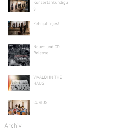
Konzertankündigun
g
Zehnjähriges!
Neues und CD-
Release
VIVALDI IN THE
HAUS
CURIOS
Archiv