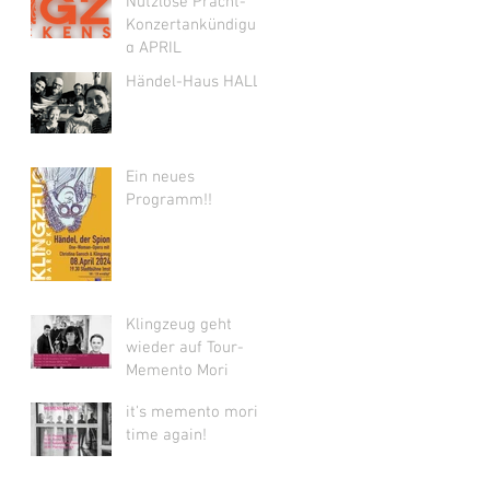
Nutzlose Pracht-
Konzertankündigun
g APRIL
Händel-Haus HALLE
Ein neues
Programm!!
Klingzeug geht
wieder auf Tour-
Memento Mori
it's memento mori-
time again!