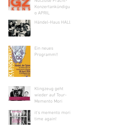
Nutzlose Pracht-
Konzertankündigun
g APRIL
Händel-Haus HALLE
Ein neues
Programm!!
Klingzeug geht
wieder auf Tour-
Memento Mori
it's memento mori-
time again!