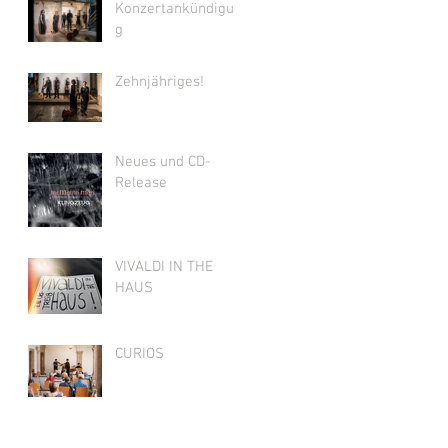
Konzertankündigun
g
Zehnjähriges!
Neues und CD-
Release
VIVALDI IN THE
HAUS
CURIOS