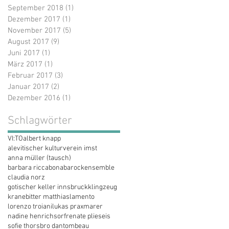
September 2018
(1)
1 Beitrag
Dezember 2017
(1)
1 Beitrag
November 2017
(5)
5 Beiträge
August 2017
(9)
9 Beiträge
Juni 2017
(1)
1 Beitrag
März 2017
(1)
1 Beitrag
Februar 2017
(3)
3 Beiträge
Januar 2017
(2)
2 Beiträge
Dezember 2016
(1)
1 Beitrag
Schlagwörter
VI:TO
albert knapp
alevitischer kulturverein imst
anna müller (tausch)
barbara riccabona
barockensemble
claudia norz
gotischer keller innsbruck
klingzeug
kranebitter matthias
lamento
lorenzo troiani
lukas praxmarer
nadine henrichs
orf
renate plieseis
sofie thorsbro dan
tombeau