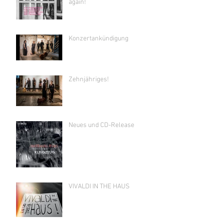
again!
Konzertankündigung
Zehnjähriges!
Neues und CD-Release
VIVALDI IN THE HAUS