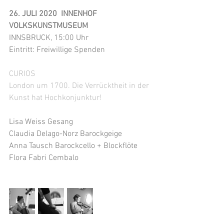
26. JULI 2020  INNENHOF 
VOLKSKUNSTMUSEUM 
INNSBRUCK, 15:00 Uhr
​Eintritt: Freiwillige Spenden
CURIOS
London um 1700. Die Verrücktheit in der 
Kunst hat Hochkonjunktur! 
Lisa Weiss Gesang 
Claudia Delago-Norz Barockgeige
Anna Tausch Barockcello + Blockflöte
Flora Fabri Cembalo