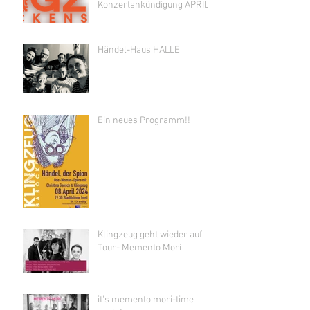
Konzertankündigung APRIL
Händel-Haus HALLE
Ein neues Programm!!
Klingzeug geht wieder auf
Tour- Memento Mori
it's memento mori-time