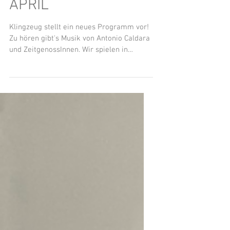
Konzertankündigung
APRIL
Klingzeug stellt ein neues Programm vor!
Zu hören gibt's Musik von Antonio Caldara
und ZeitgenossInnen. Wir spielen in
Salzburg, 10. April 18.30Uhr, SACELLUM,
Hofstallgasse Innsbruck, 11. April
20.00Uhr, OPEN SPACE, Mentlgasse * Sent
(Ch), 12. April 17.00Uhr, DORFKRICHE SAN
LURENCH Aber davor wünschen wir noch
ein schönes Osterhaserl. Bis bald!!
gefördert von: *nur Abendkasse,
Reservierung unter info@openspace-
innsbruck.com