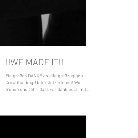
!!WE MADE IT!!
Ein großes DANKE an alle großzügigen
Crowdfunding-UnterstützerInnen! Wir
freuen uns sehr, dass wir dank euch mit
der Aufnahme für unsere...