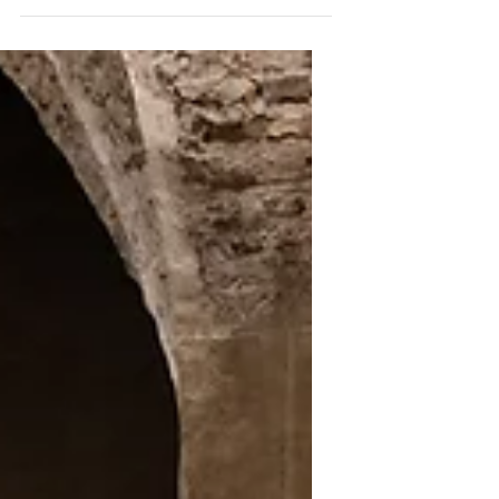
KLINGZEUG
crowdfunding
Wir wollen unsere erste CD aufnehmen
und brauchen EURE HILFE! In den letzten
Monaten ging es auf der ganzen Welt
drunter und drüber....